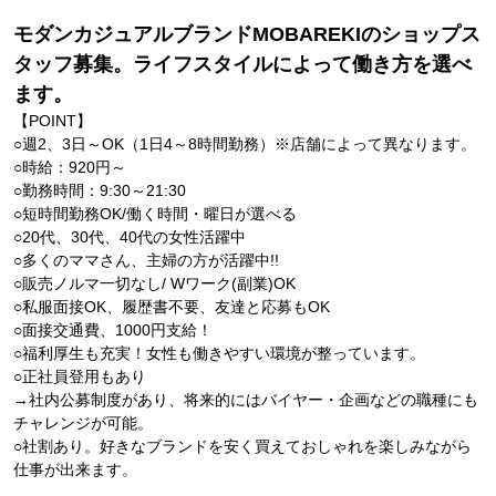
モダンカジュアルブランドMOBAREKIのショップス
タッフ募集。ライフスタイルによって働き方を選べ
ます。
【POINT】
○週2、3日～OK（1日4～8時間勤務）※店舗によって異なります。
○時給：920円～
○勤務時間：9:30～21:30
○短時間勤務OK/働く時間・曜日が選べる
○20代、30代、40代の女性活躍中
○多くのママさん、主婦の方が活躍中!!
○販売ノルマ一切なし/ Wワーク(副業)OK
○私服面接OK、履歴書不要、友達と応募もOK
○面接交通費、1000円支給！
○福利厚生も充実！女性も働きやすい環境が整っています。
○正社員登用もあり
→社内公募制度があり、将来的にはバイヤー・企画などの職種にも
チャレンジが可能。
○社割あり。好きなブランドを安く買えておしゃれを楽しみながら
仕事が出来ます。